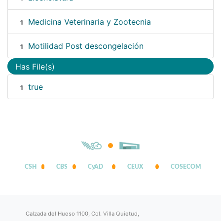
Medicina Veterinaria y Zootecnia
1
Motilidad Post descongelación
1
Has File(s)
true
1
CSH
CBS
CyAD
CEUX
COSECOM
Calzada del Hueso 1100, Col. Villa Quietud,