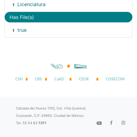
Licenciatura
1
Has File(s)
true
1
CSH
CBS
CyAD
CEUX
COSECOM
Calzada del Hueso 1100, Col. Villa Quietud,
Coyoacán, C.P. 04960, Ciudad de México.
Tel. 55 54 83
7371