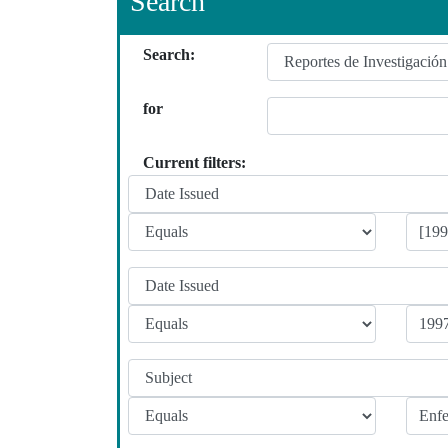
Search
Search:
for
Current filters: