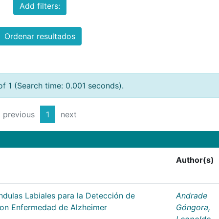
Add filters:
Ordenar resultados
of 1 (Search time: 0.001 seconds).
previous
1
next
Author(s)
ándulas Labiales para la Detección de
Andrade
 con Enfermedad de Alzheimer
Góngora,
Leopoldo