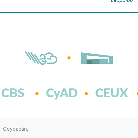
CBS
CyAD
CEUX
d, Coyoacán,