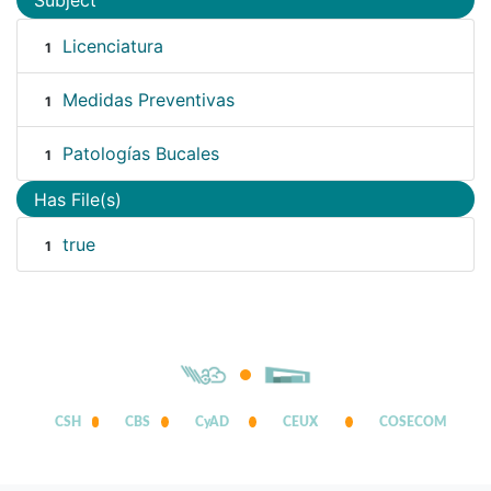
Subject
Licenciatura
1
Medidas Preventivas
1
Patologías Bucales
1
Has File(s)
true
1
CSH
CBS
CyAD
CEUX
COSECOM