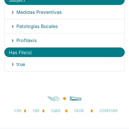
Subject
Medidas Preventivas
1
Patologías Bucales
1
Profilaxis
1
Has File(s)
true
1
CSH
CBS
CyAD
CEUX
COSECOM