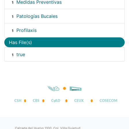
Medidas Preventivas
1
Patologías Bucales
1
Profilaxis
1
Has File(s)
true
1
CSH
CBS
CyAD
CEUX
COSECOM
Calzada del Hueso 1100, Col. Villa Quietud,