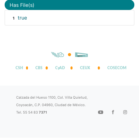
Has File(s)
true
1
CSH
CBS
CyAD
CEUX
COSECOM
Calzada del Hueso 1100, Col. Villa Quietud,
Coyoacán, C.P. 04960, Ciudad de México.
Tel. 55 54 83
7371