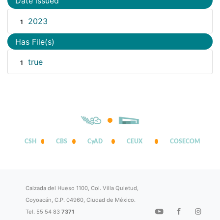
Date issued
2023
1
Has File(s)
true
1
CSH
CBS
CyAD
CEUX
COSECOM
Calzada del Hueso 1100, Col. Villa Quietud,
Coyoacán, C.P. 04960, Ciudad de México.
Tel. 55 54 83
7371