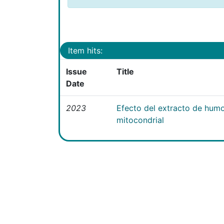
Item hits:
Issue
Title
Date
2023
Efecto del extracto de humo
mitocondrial