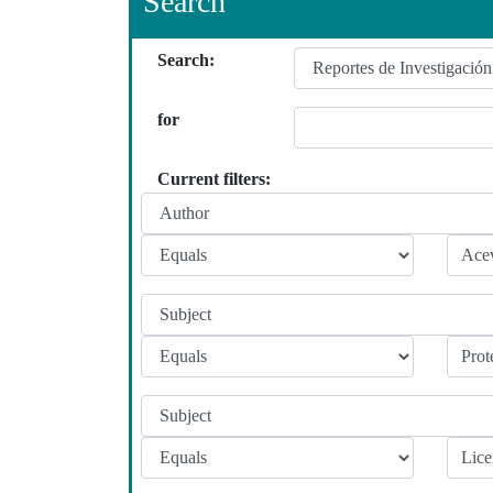
Search
Search:
for
Current filters: