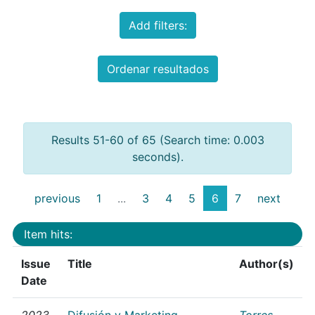
Add filters:
Ordenar resultados
Results 51-60 of 65 (Search time: 0.003
seconds).
previous
1
...
3
4
5
6
7
next
Item hits:
Issue
Title
Author(s)
Date
2023
Difusión y Marketing
Torres