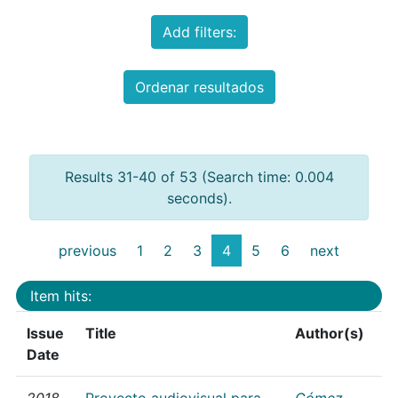
Add filters:
Ordenar resultados
Results 31-40 of 53 (Search time: 0.004
seconds).
previous
1
2
3
4
5
6
next
Item hits:
Issue
Title
Author(s)
Date
2018
Proyecto audiovisual para
Gómez